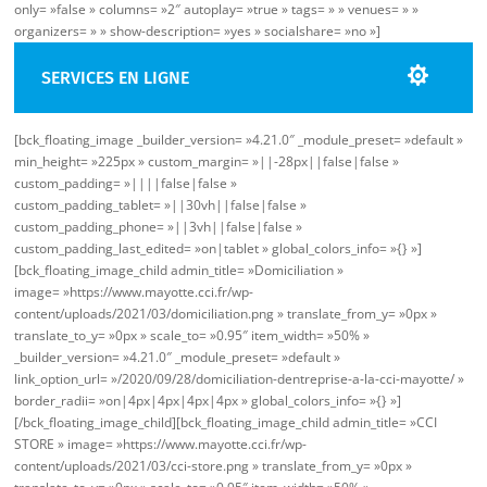
only= »false » columns= »2″ autoplay= »true » tags= » » venues= » »
organizers= » » show-description= »yes » socialshare= »no »]
SERVICES EN LIGNE
[bck_floating_image _builder_version= »4.21.0″ _module_preset= »default »
min_height= »225px » custom_margin= »||-28px||false|false »
custom_padding= »||||false|false »
custom_padding_tablet= »||30vh||false|false »
custom_padding_phone= »||3vh||false|false »
custom_padding_last_edited= »on|tablet » global_colors_info= »{} »]
[bck_floating_image_child admin_title= »Domiciliation »
image= »https://www.mayotte.cci.fr/wp-
content/uploads/2021/03/domiciliation.png » translate_from_y= »0px »
translate_to_y= »0px » scale_to= »0.95″ item_width= »50% »
_builder_version= »4.21.0″ _module_preset= »default »
link_option_url= »/2020/09/28/domiciliation-dentreprise-a-la-cci-mayotte/ »
border_radii= »on|4px|4px|4px|4px » global_colors_info= »{} »]
[/bck_floating_image_child][bck_floating_image_child admin_title= »CCI
STORE » image= »https://www.mayotte.cci.fr/wp-
content/uploads/2021/03/cci-store.png » translate_from_y= »0px »