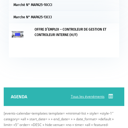
Marché N° MAPA25-10CCI
Marche N° MAPA25-13CCI
OFFRE D’EMPLOI – CONTROLEUR DE GESTION ET
CONTROLEUR INTERNE (H/F)
AGENDA
Tous les évenéments
[events-calendar-templates template= »minimal-list » style= »style-1″
category= »all » start_date= » » end_date= » » date_format= »default »
limit= »5″ order= »DESC » hide-venue= »no » time= »all » featured-