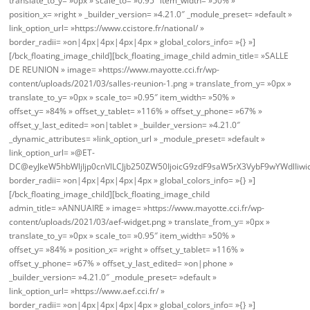
translate_to_y= »0px » scale_to= »0.95″ item_width= »50% »
position_x= »right » _builder_version= »4.21.0″ _module_preset= »default »
link_option_url= »https://www.ccistore.fr/national/ »
border_radii= »on|4px|4px|4px|4px » global_colors_info= »{} »]
[/bck_floating_image_child][bck_floating_image_child admin_title= »SALLE
DE REUNION » image= »https://www.mayotte.cci.fr/wp-
content/uploads/2021/03/salles-reunion-1.png » translate_from_y= »0px »
translate_to_y= »0px » scale_to= »0.95″ item_width= »50% »
offset_y= »84% » offset_y_tablet= »116% » offset_y_phone= »67% »
offset_y_last_edited= »on|tablet » _builder_version= »4.21.0″
_dynamic_attributes= »link_option_url » _module_preset= »default »
link_option_url= »@ET-
DC@eyJkeW5hbWljIjp0cnVlLCJjb250ZW50IjoicG9zdF9saW5rX3VybF9wYWdlIiwi
border_radii= »on|4px|4px|4px|4px » global_colors_info= »{} »]
[/bck_floating_image_child][bck_floating_image_child
admin_title= »ANNUAIRE » image= »https://www.mayotte.cci.fr/wp-
content/uploads/2021/03/aef-widget.png » translate_from_y= »0px »
translate_to_y= »0px » scale_to= »0.95″ item_width= »50% »
offset_y= »84% » position_x= »right » offset_y_tablet= »116% »
offset_y_phone= »67% » offset_y_last_edited= »on|phone »
_builder_version= »4.21.0″ _module_preset= »default »
link_option_url= »https://www.aef.cci.fr/ »
border_radii= »on|4px|4px|4px|4px » global_colors_info= »{} »]