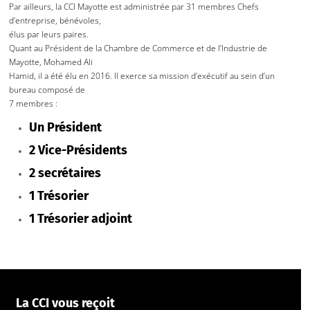
Par ailleurs, la CCI Mayotte est administrée par 31 membres Chefs
d’entreprise, bénévoles,
élus par leurs paires.
Quant au Président de la Chambre de Commerce et de l’Industrie de
Mayotte, Mohamed Ali
Hamid, il a été élu en 2016. Il exerce sa mission d’exécutif au sein d’un
bureau composé de
7 membres :
Un Président
2 Vice-Présidents
2 secrétaires
1 Trésorier
1 Trésorier adjoint
La CCI vous reçoit