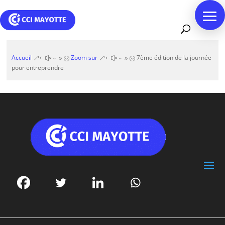
Accueil
Zoom sur
7ème édition de la journée
&#x39;
&#x39;
pour entreprendre