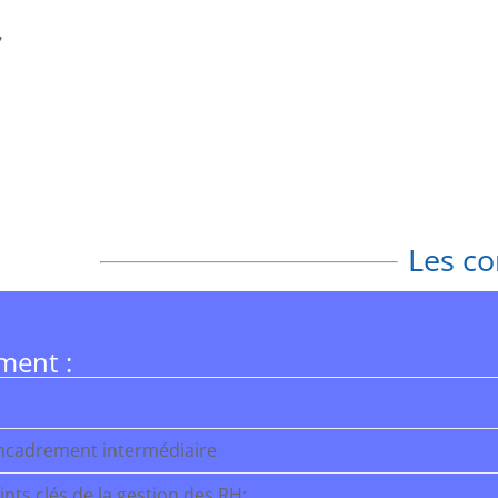
,
Les c
ment :
encadrement intermédiaire
ints clés de la gestion des RH: