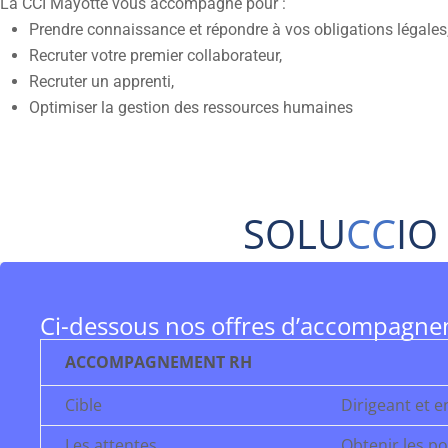
La CCI Mayotte vous accompagne pour :
Prendre connaissance et répondre à vos obligations légales
Recruter votre premier collaborateur,
Recruter un apprenti,
Optimiser la gestion des ressources humaines
SOLU
CC
IO
Ci-dessous nos offres d’accompagne
ACCOMPAGNEMENT RH
Cible
Dirigeant et 
Les attentes
Obtenir les po