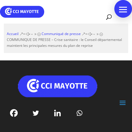
Accueil
Communiqué de presse
&#x39;
&#x39;
COMMUNIQUE DE PRESSE – Crise sanitaire : le Conseil départemental
maintient les principales mesures du plan de reprise