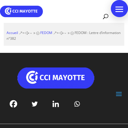
Accueil
FEDOM
FEDOM : Lettre d’information
&#x39;
&#x39;
n°382