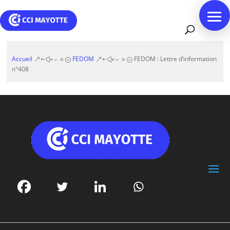
Accueil
FEDOM
FEDOM : Lettre d’information
&#x39;
&#x39;
n°408