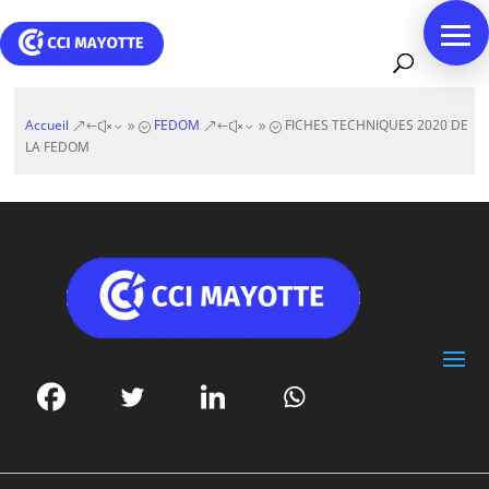
Accueil
FEDOM
FICHES TECHNIQUES 2020 DE
&#x39;
&#x39;
LA FEDOM