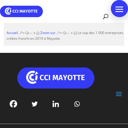
Accueil
Zoom sur
Le cap des 1 000 entreprises
&#x39;
&#x39;
créées franchi en 2019 à Mayotte