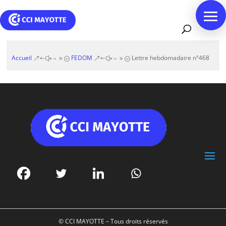
Accueil
FEDOM
Lettre hebdomadaire n°468
&#x39;
&#x39;
© CCI MAYOTTE – Tous droits réservés