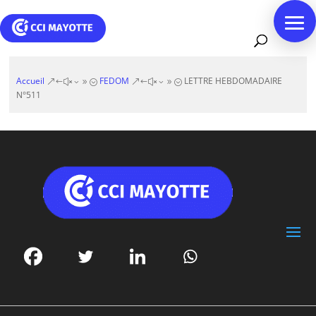
Accueil
FEDOM
LETTRE HEBDOMADAIRE
&#x39;
&#x39;
N°511