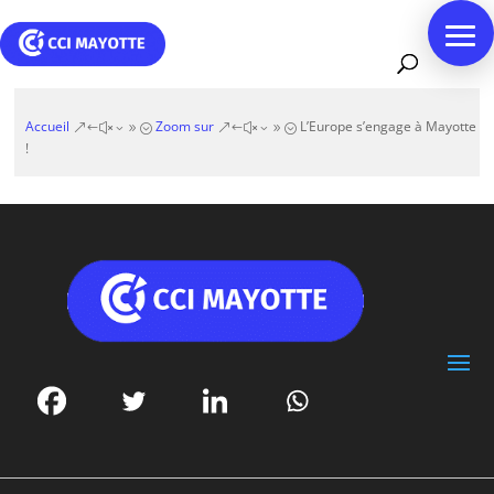
Accueil
Zoom sur
L’Europe s’engage à Mayotte
&#x39;
&#x39;
!