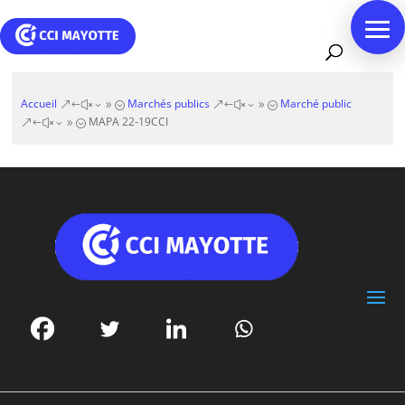
Accueil
Marchés publics
Marché public
&#x39;
&#x39;
MAPA 22-19CCI
&#x39;