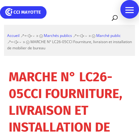
Accueil
Marchés publics
Marché public
&#x39;
&#x39;
MARCHE N° LC26-05CCI Fourniture, livraison et installation
&#x39;
de mobilier de bureau
MARCHE N° LC26-
05CCI FOURNITURE,
LIVRAISON ET
INSTALLATION DE