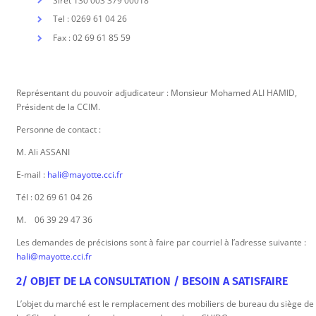
Siret 130 003 379 00018
Tel : 0269 61 04 26
Fax : 02 69 61 85 59
Représentant du pouvoir adjudicateur : Monsieur Mohamed ALI HAMID,
Président de la CCIM.
Personne de contact :
M. Ali ASSANI
E-mail :
hali@mayotte.cci.fr
Tél : 02 69 61 04 26
M. 06 39 29 47 36
Les demandes de précisions sont à faire par courriel à l’adresse suivante :
hali@mayotte.cci.fr
2/ OBJET DE LA CONSULTATION / BESOIN A SATISFAIRE
L’objet du marché est le remplacement des mobiliers de bureau du siège de