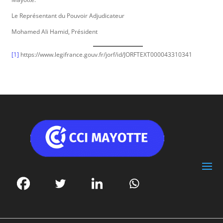
Le Représentant du Pouvoir Adjudicateur
Mohamed Ali Hamid, Président
[1]
https://www.legifrance.gouv.fr/jorf/id/JORFTEXT000043310341