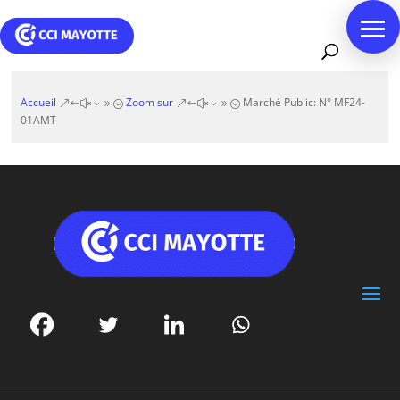
Accueil
Zoom sur
Marché Public: N° MF24-
&#x39;
&#x39;
01AMT