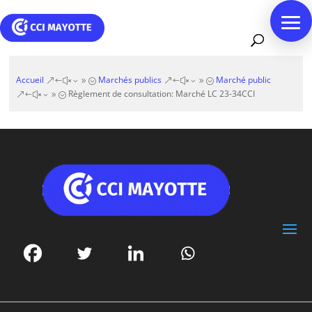
Accueil
Marchés publics
Marché public
&#x39;
&#x39;
Règlement de consultation: Marché LC 23-34CCI
&#x39;