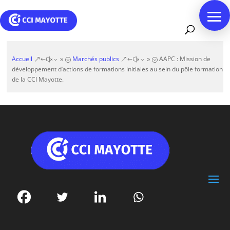
Accueil
Marchés publics
AAPC : Mission de
&#x39;
&#x39;
développement d’actions de formations initiales au sein du pôle formation
de la CCI Mayotte.