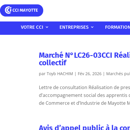
VOTRE CCI
ENTREPRISES
FORMATIO
Marché N°LC26-03CCI Réali
collectif
par
Toyb HACHIM
|
Fév 26, 2026
|
Marchés pub
Lettre de consultation Réalisation de pres
d’accompagnement social des apprentis d
de Commerce et d’Industrie de Mayotte Ma
Avis d’appel public à la 