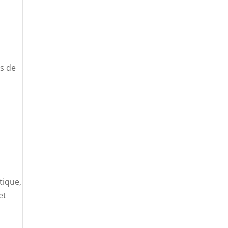
es de
tique,
et