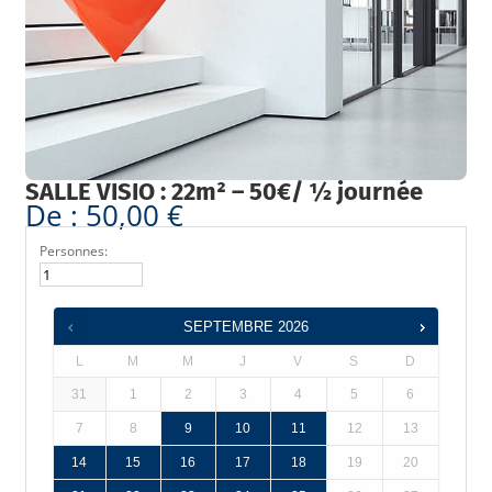
SALLE VISIO : 22m² – 50€/ ½ journée
De :
50,00
€
Personnes:
SEPTEMBRE
2026
L
M
M
J
V
S
D
31
1
2
3
4
5
6
7
8
9
10
11
12
13
14
15
16
17
18
19
20