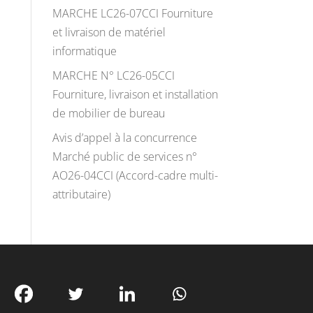
MARCHE LC26-07CCI Fourniture
et livraison de matériel
informatique
MARCHE N° LC26-05CCI
Fourniture, livraison et installation
de mobilier de bureau
Avis d’appel à la concurrence
Marché public de services n°
AO26-04CCI (Accord-cadre multi-
attributaire)