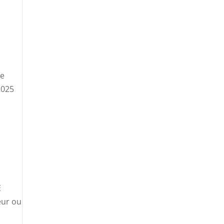
le
2025
E
ur ou