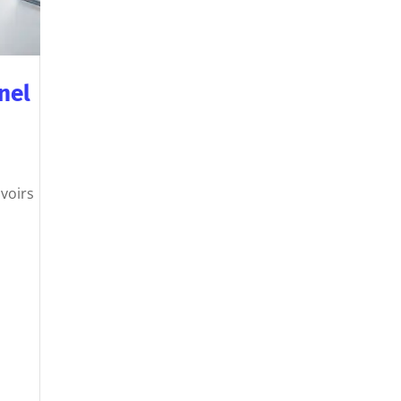
nel
uvoirs